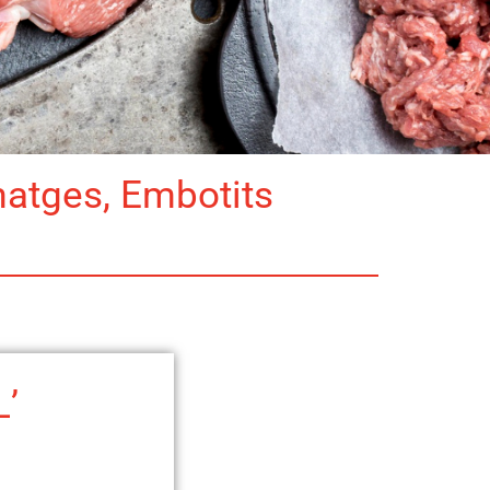
matges, Embotits
L’