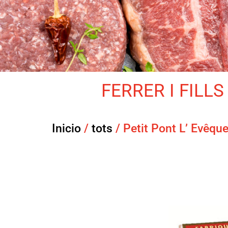
FERRER I FILLS 
Inicio
/
tots
/ Petit Pont L’ Evêqu