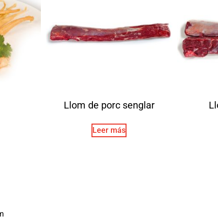
Llom de porc senglar
Ll
Leer más
m