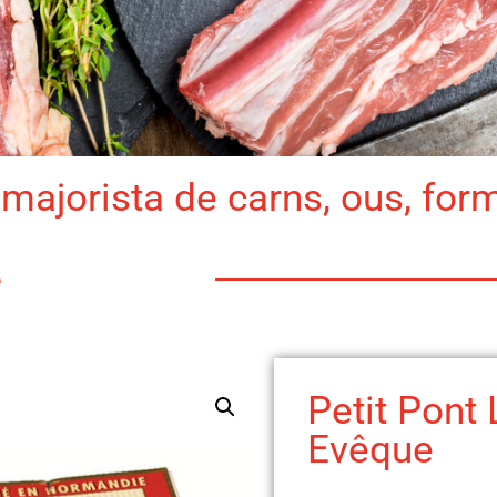
majorista de carns, ous, for
e
Petit Pont 
Evêque