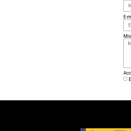
E-m
Mis
Acc
E