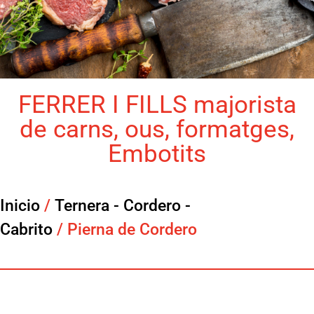
FERRER I FILLS majorista
de carns, ous, formatges,
Embotits
Inicio
/
Ternera - Cordero -
Cabrito
/ Pierna de Cordero