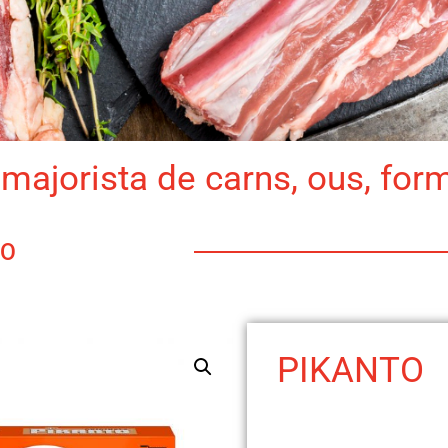
majorista de carns, ous, for
TO
PIKANTO