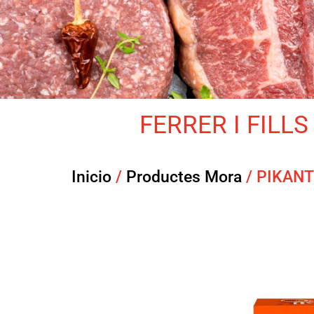
FERRER I FILLS 
Inicio
/
Productes Mora
/ PIKAN