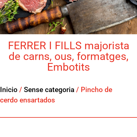
FERRER I FILLS majorista
de carns, ous, formatges,
Embotits
Inicio
/
Sense categoria
/ Pincho de
cerdo ensartados