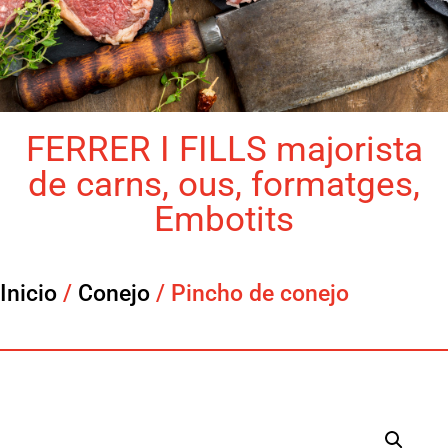
FERRER I FILLS majorista
de carns, ous, formatges,
Embotits
Inicio
/
Conejo
/ Pincho de conejo