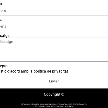
m
ail
satge
epto
stic d'acord amb la política de privacitat
Enviar
Copyright ©