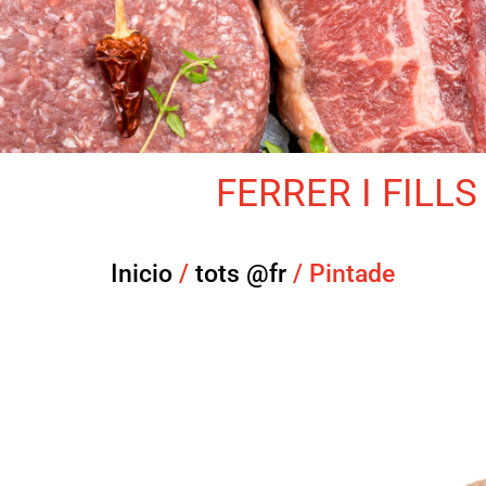
FERRER I FILLS 
Inicio
/
tots @fr
/ Pintade