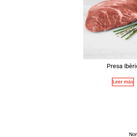
Presa Ibèri
Leer más
No