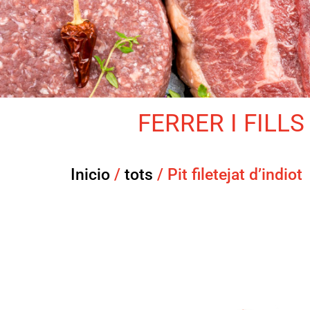
FERRER I FILLS 
Inicio
/
tots
/ Pit filetejat d’indiot