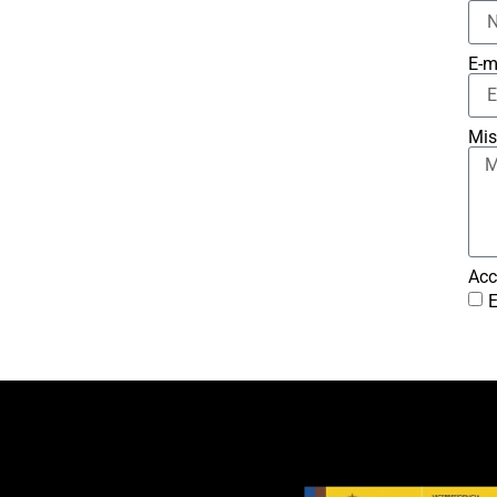
E-m
Mis
Acc
E