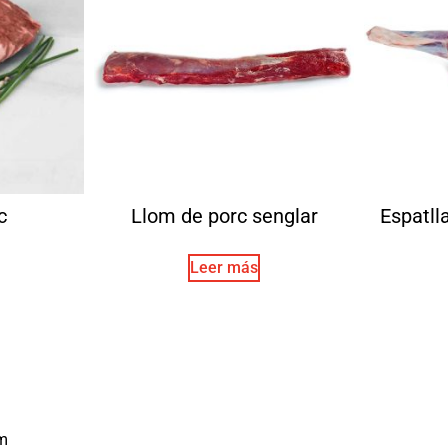
c
Llom de porc senglar
Espatll
Leer más
m