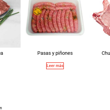
ca
Pasas y piñones
Chu
Leer más
m