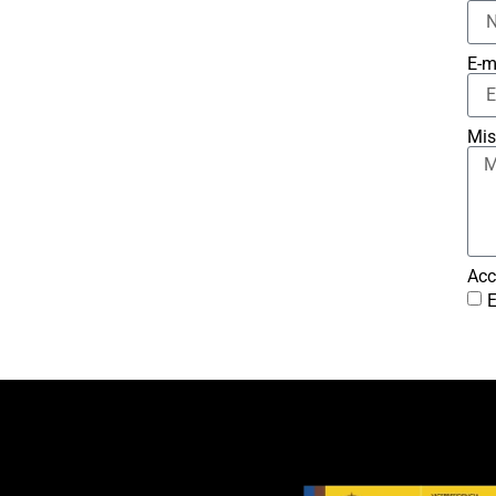
E-m
Mis
Acc
E