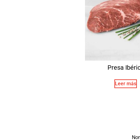
Presa Ibéri
Leer más
No