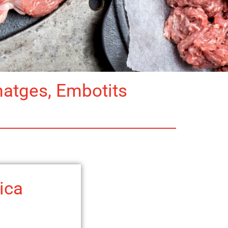
matges, Embotits
ica