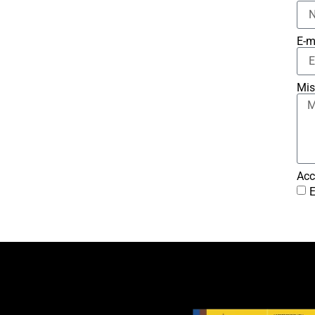
E-m
Mis
Acc
E