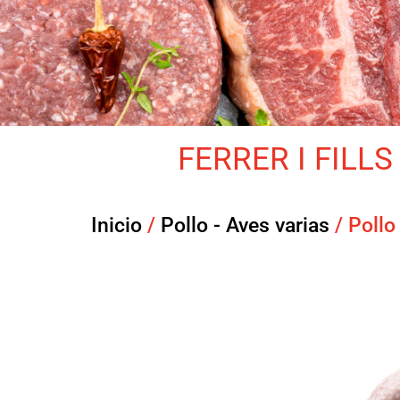
FERRER I FILLS 
Inicio
/
Pollo - Aves varias
/ Pollo