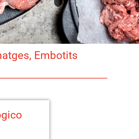
matges, Embotits
ógico