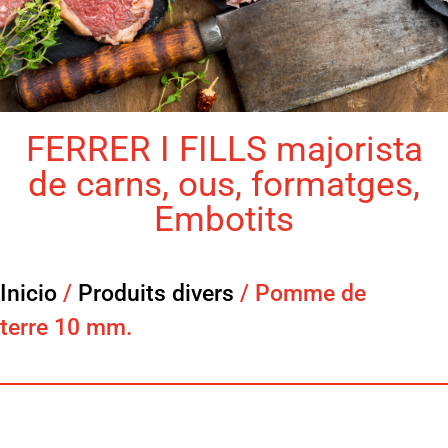
FERRER I FILLS majorista
de carns, ous, formatges,
Embotits
Inicio
/
Produits divers
/ Pomme de
terre 10 mm.