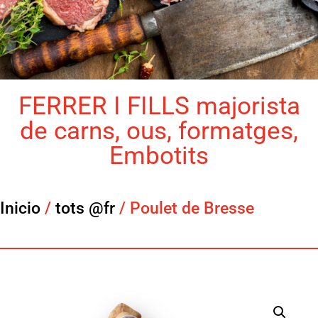
FERRER I FILLS majorista
de carns, ous, formatges,
Embotits
Inicio
/
tots @fr
/ Poulet de Bresse