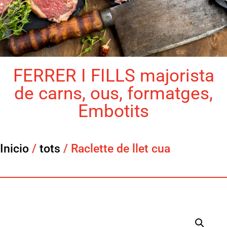
FERRER I FILLS majorista
de carns, ous, formatges,
Embotits
Inicio
/
tots
/ Raclette de llet cua