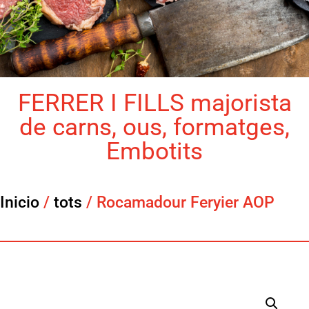
FERRER I FILLS majorista
de carns, ous, formatges,
Embotits
Inicio
/
tots
/ Rocamadour Feryier AOP