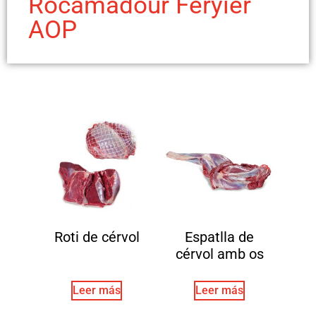
Rocamadour Feryier
AOP
Roti de cérvol
Espatlla de
cérvol amb os
Leer más
Leer más