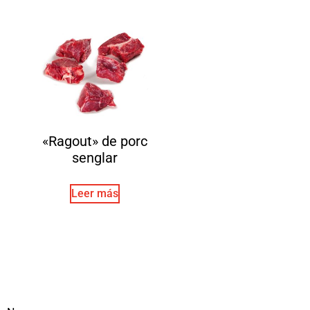
«Ragout» de porc
senglar
Leer más