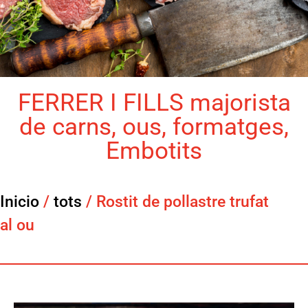
FERRER I FILLS majorista
de carns, ous, formatges,
Embotits
Inicio
/
tots
/ Rostit de pollastre trufat
al ou