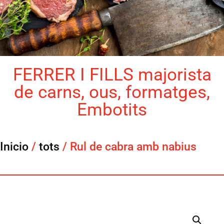
FERRER I FILLS majorista
de carns, ous, formatges,
Embotits
Inicio
/
tots
/ Rul de cabra amb nabius