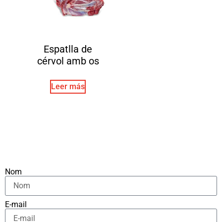
Espatlla de
cérvol amb os
Leer más
Nom
E-mail