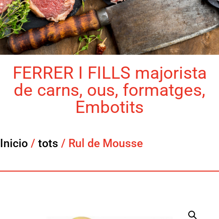
FERRER I FILLS majorista
de carns, ous, formatges,
Embotits
Inicio
/
tots
/ Rul de Mousse