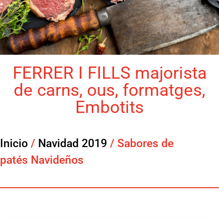
FERRER I FILLS majorista
de carns, ous, formatges,
Embotits
Inicio
/
Navidad 2019
/ Sabores de
patés Navideños