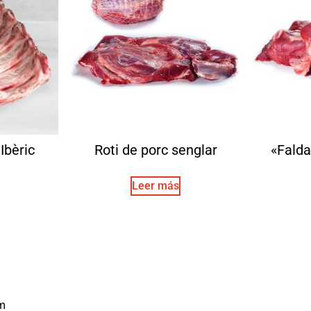
Ibèric
Roti de porc senglar
«Falda
Leer más
m