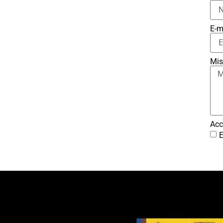
E-m
Mis
Acc
E