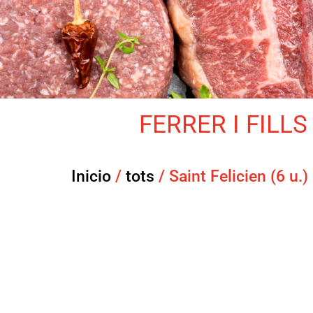
FERRER I FILLS 
Inicio
/
tots
/ Saint Felicien (6 u.)