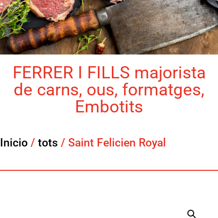
FERRER I FILLS majorista
de carns, ous, formatges,
Embotits
Inicio
/
tots
/ Saint Felicien Royal