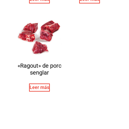
«Ragout» de porc
senglar
Leer más