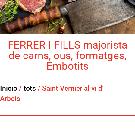
FERRER I FILLS majorista
de carns, ous, formatges,
Embotits
Inicio
/
tots
/ Saint Vernier al vi d’
Arbois