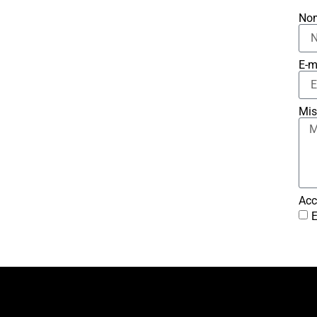
No
E-m
Mis
Acc
E