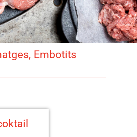
matges, Embotits
oktail