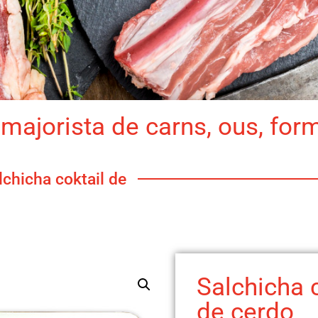
majorista de carns, ous, for
lchicha coktail de
Salchicha c
de cerdo