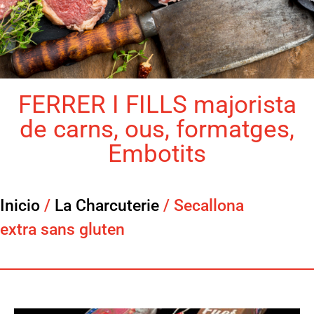
FERRER I FILLS majorista
de carns, ous, formatges,
Embotits
Inicio
/
La Charcuterie
/ Secallona
extra sans gluten