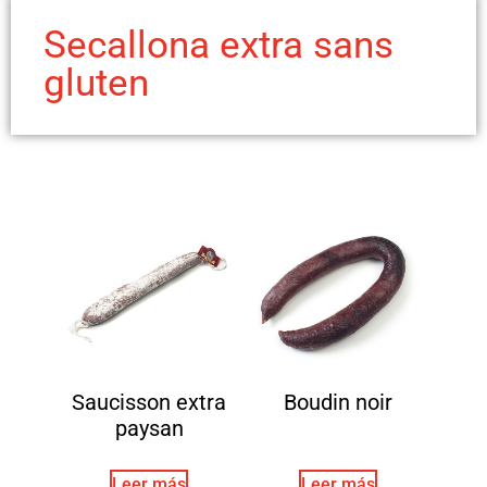
Secallona extra sans
gluten
Saucisson extra
Boudin noir
paysan
Leer más
Leer más