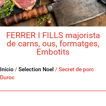
FERRER I FILLS majorista
de carns, ous, formatges,
Embotits
Inicio
/
Selection Noel
/ Secret de porc
Duroc