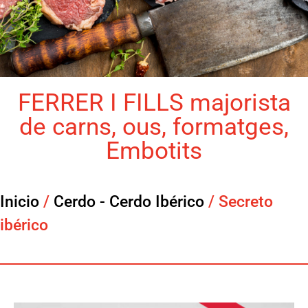
FERRER I FILLS majorista
de carns, ous, formatges,
Embotits
Inicio
/
Cerdo - Cerdo Ibérico
/ Secreto
ibérico