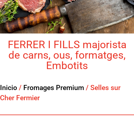
FERRER I FILLS majorista
de carns, ous, formatges,
Embotits
Inicio
/
Fromages Premium
/ Selles sur
Cher Fermier