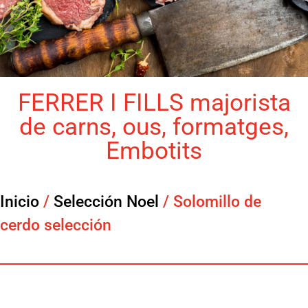
FERRER I FILLS majorista
de carns, ous, formatges,
Embotits
Inicio
/
Selección Noel
/ Solomillo de
cerdo selección