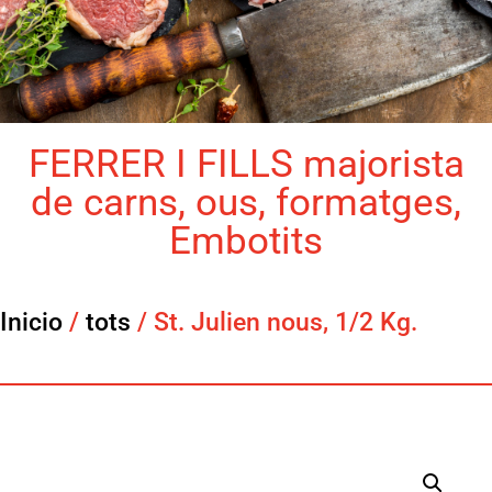
FERRER I FILLS majorista
de carns, ous, formatges,
Embotits
Inicio
/
tots
/ St. Julien nous, 1/2 Kg.