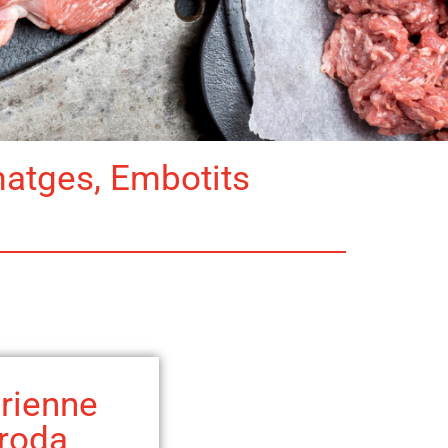
matges, Embotits
rienne
 roda