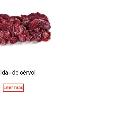
lda» de cérvol
Leer más