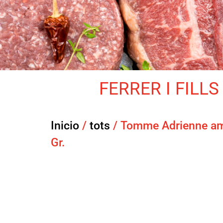
FERRER I FILLS 
Inicio
/
tots
/ Tomme Adrienne amb
Gr.