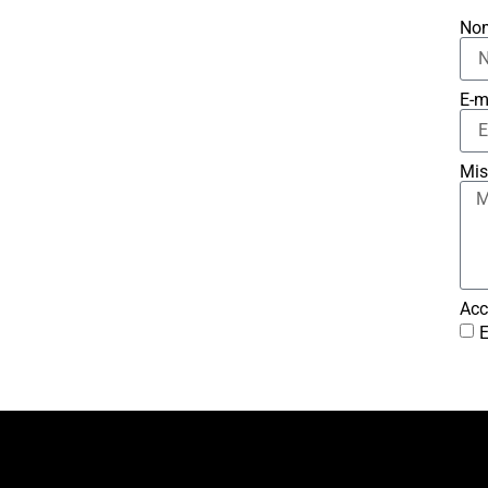
No
E-m
Mis
Acc
E