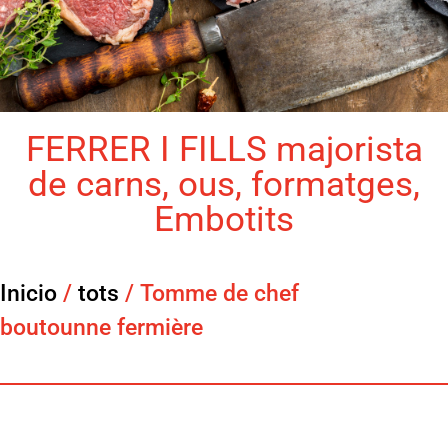
FERRER I FILLS majorista
de carns, ous, formatges,
Embotits
Inicio
/
tots
/ Tomme de chef
boutounne fermière