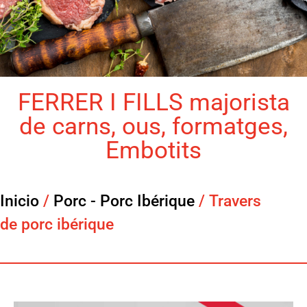
FERRER I FILLS majorista
de carns, ous, formatges,
Embotits
Inicio
/
Porc - Porc Ibérique
/ Travers
de porc ibérique