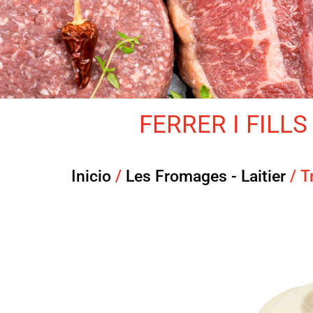
FERRER I FILLS 
Inicio
/
Les Fromages - Laitier
/ T