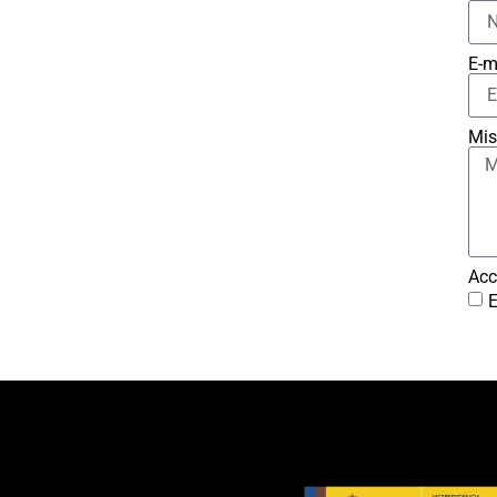
E-m
Mis
Acc
E