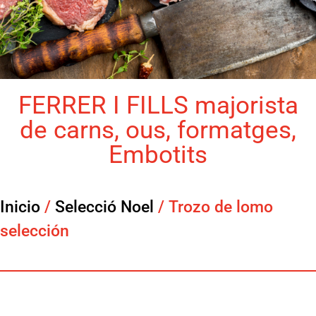
FERRER I FILLS majorista
de carns, ous, formatges,
Embotits
Inicio
/
Selecció Noel
/ Trozo de lomo
selección