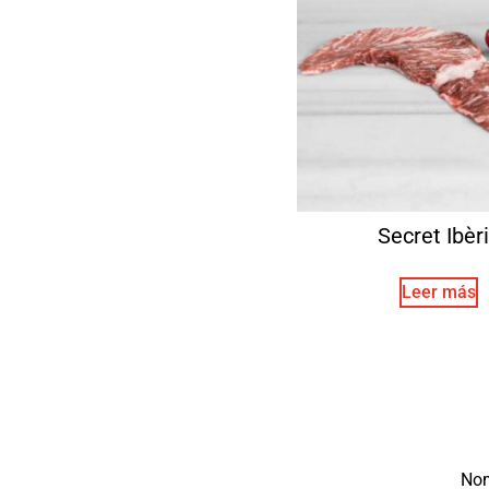
Secret Ibèr
Leer más
No