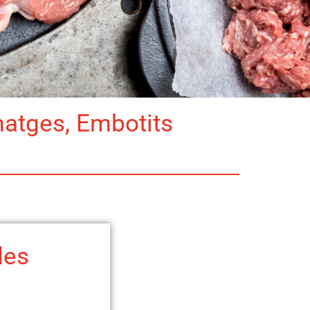
matges, Embotits
des