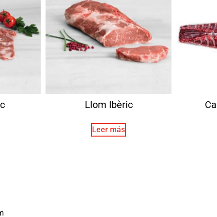
ic
Llom Ibèric
Ca
Leer más
m