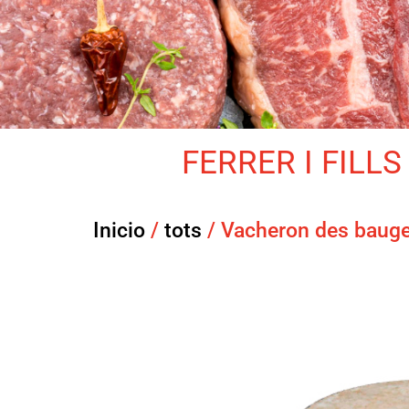
FERRER I FILLS 
Inicio
/
tots
/ Vacheron des baug