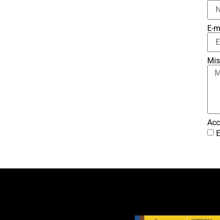
E-m
Mis
Acc
E