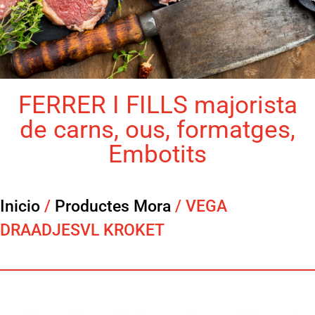
FERRER I FILLS majorista
de carns, ous, formatges,
Embotits
Inicio
/
Productes Mora
/ VEGA
DRAADJESVL KROKET