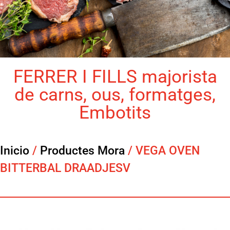
FERRER I FILLS majorista
de carns, ous, formatges,
Embotits
Inicio
/
Productes Mora
/ VEGA OVEN
BITTERBAL DRAADJESV