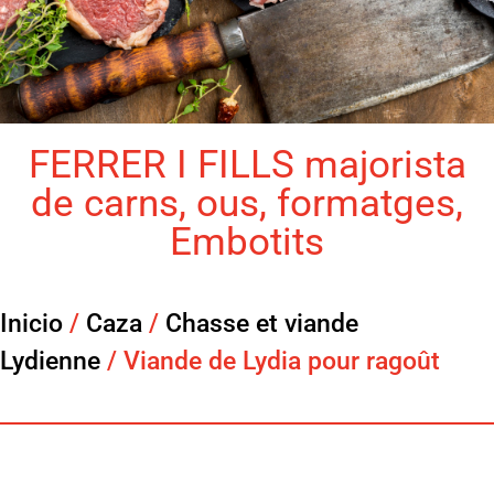
FERRER I FILLS majorista
de carns, ous, formatges,
Embotits
Inicio
/
Caza
/
Chasse et viande
Lydienne
/ Viande de Lydia pour ragoût