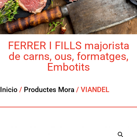
FERRER I FILLS majorista
de carns, ous, formatges,
Embotits
Inicio
/
Productes Mora
/ VIANDEL