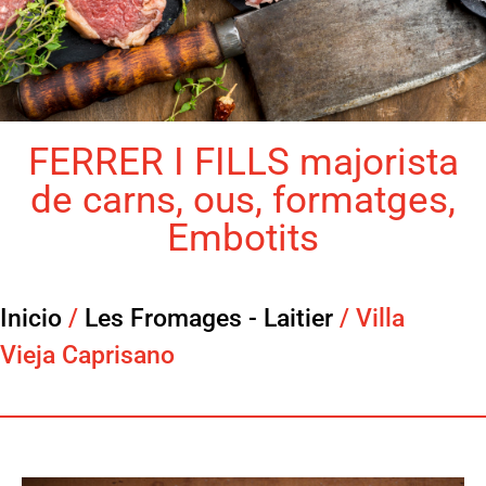
FERRER I FILLS majorista
de carns, ous, formatges,
Embotits
Inicio
/
Les Fromages - Laitier
/ Villa
Vieja Caprisano