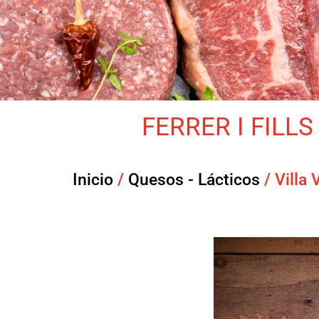
FERRER I FILLS 
Inicio
/
Quesos - Lácticos
/ Villa 