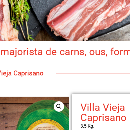
majorista de carns, ous, for
Vieja Caprisano
Villa Vieja
Caprisano
3,5 Kg.