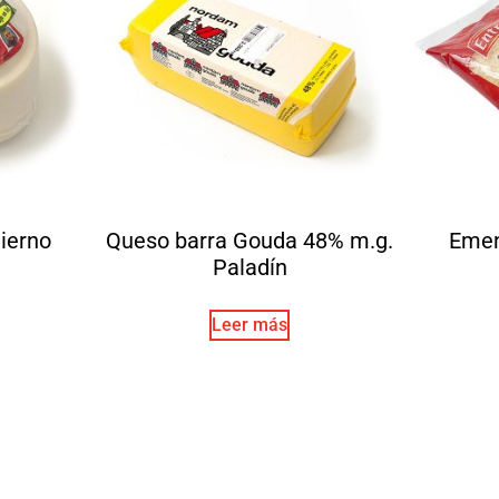
ierno
Queso barra Gouda 48% m.g.
Emen
Paladín
Leer más