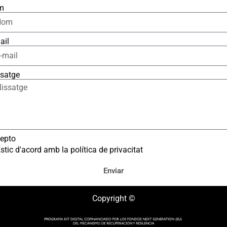
m
ail
satge
epto
stic d'acord amb la política de privacitat
Enviar
Copyright ©