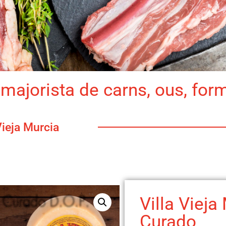
majorista de carns, ous, for
Vieja Murcia
Villa Vieja
Curado