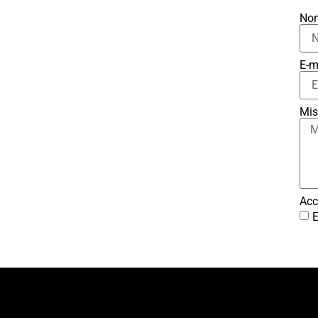
No
E-m
Mis
Acc
E