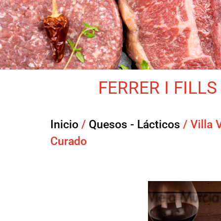
FERRER I FILLS 
Inicio
/
Quesos - Lácticos
/ Villa 
Curado