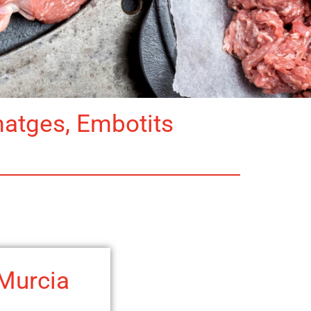
matges, Embotits
 Murcia