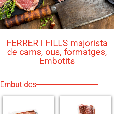
FERRER I FILLS majorista
de carns, ous, formatges,
Embotits
Embutidos