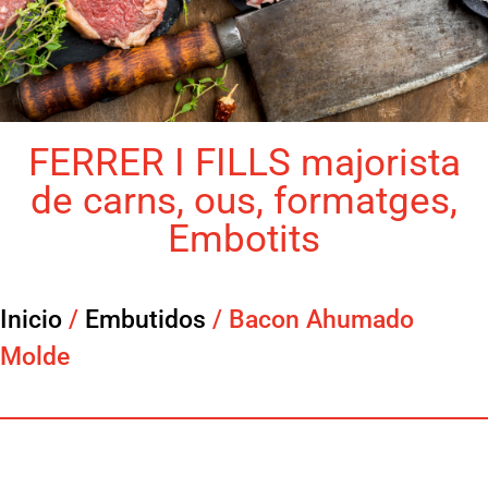
FERRER I FILLS majorista
de carns, ous, formatges,
Embotits
Inicio
/
Embutidos
/ Bacon Ahumado
Molde