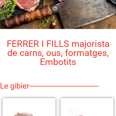
FERRER I FILLS majorista
de carns, ous, formatges,
Embotits
Le gibier