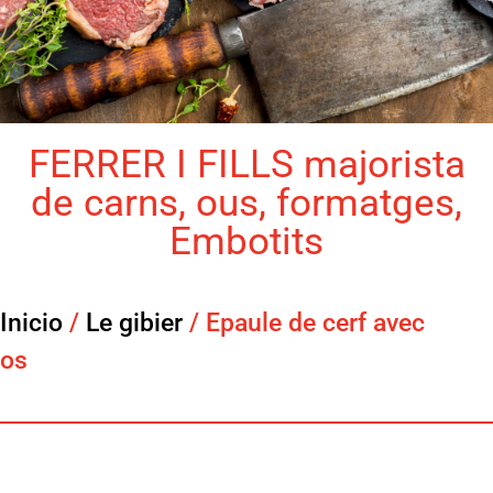
FERRER I FILLS majorista
de carns, ous, formatges,
Embotits
Inicio
/
Le gibier
/ Epaule de cerf avec
os