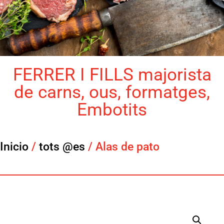
FERRER I FILLS majorista
de carns, ous, formatges,
Embotits
Inicio
/
tots @es
/ Alas de pato