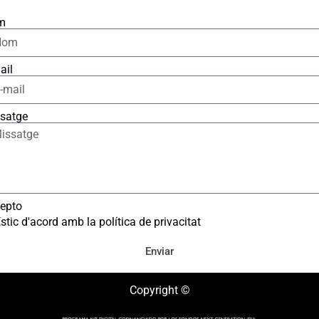
m
ail
satge
epto
stic d'acord amb la política de privacitat
Enviar
Copyright ©