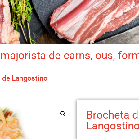
majorista de carns, ous, for
 de Langostino
Brocheta d
Langostin