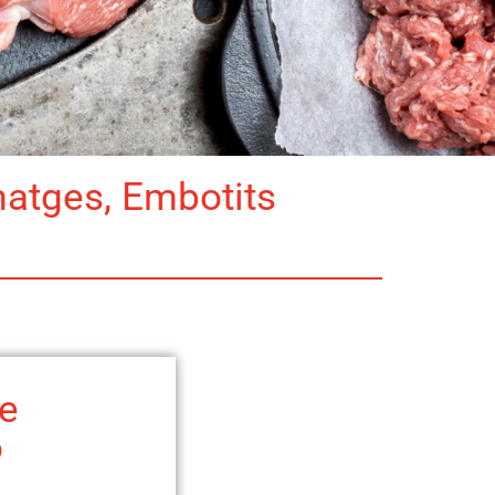
matges, Embotits
e
o