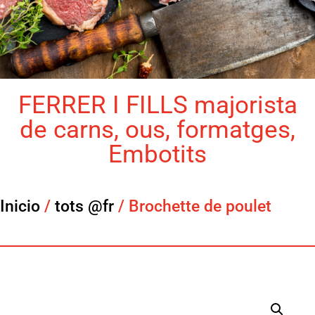
FERRER I FILLS majorista
de carns, ous, formatges,
Embotits
Inicio
/
tots @fr
/ Brochette de poulet