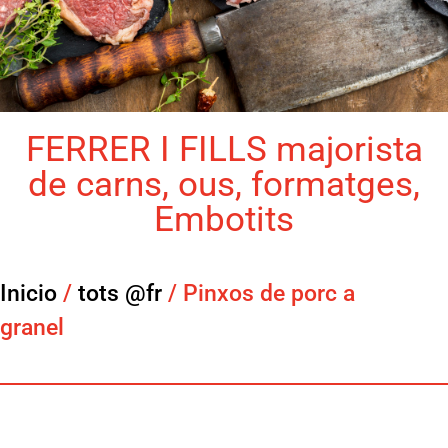
FERRER I FILLS majorista
de carns, ous, formatges,
Embotits
Inicio
/
tots @fr
/ Pinxos de porc a
granel