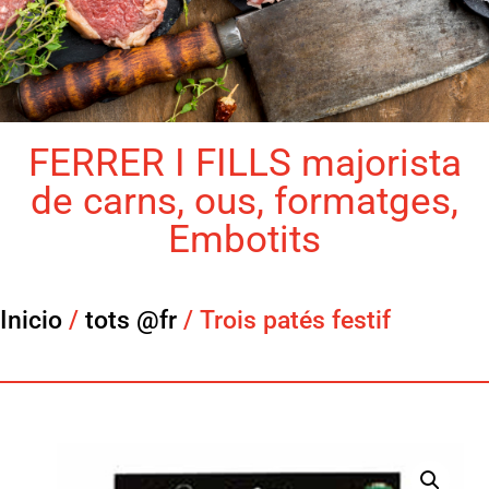
FERRER I FILLS majorista
de carns, ous, formatges,
Embotits
Inicio
/
tots @fr
/ Trois patés festif