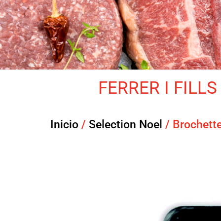
FERRER I FILLS 
Inicio
/
Selection Noel
/ Brochett