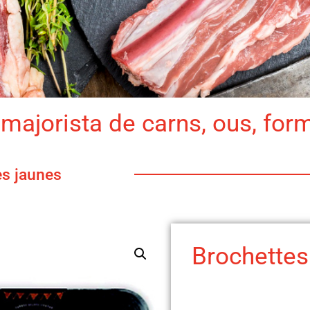
majorista de carns, ous, for
es jaunes
Brochettes